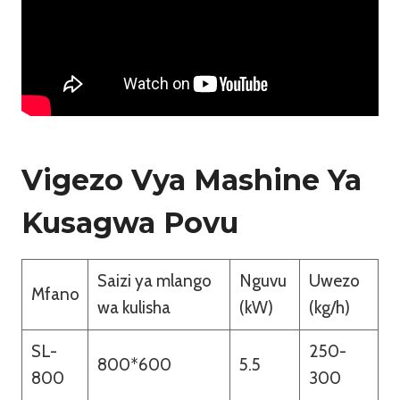
Vigezo Vya Mashine Ya
Kusagwa Povu
Saizi ya mlango
Nguvu
Uwezo
Mfano
wa kulisha
(kW)
(kg/h)
SL-
250-
800*600
5.5
800
300