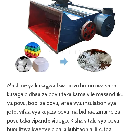
Mashine ya kusagwa kwa povu hutumiwa sana
kusaga bidhaa za povu taka kama vile masanduku
ya povu, bodi za povu, vifaa vya insulation vya
joto, vifaa vya kujaza povu, na bidhaa zingine za
povu taka vipande vidogo. Kisha vitalu vya povu
hupulizwa kwenye pipa la kuhifadhia ili kutoa