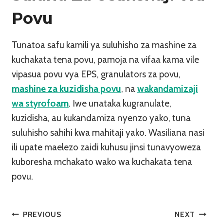
Povu
Tunatoa safu kamili ya suluhisho za mashine za
kuchakata tena povu, pamoja na vifaa kama vile
vipasua povu vya EPS, granulators za povu,
mashine za kuzidisha povu
, na
wakandamizaji
wa styrofoam
. Iwe unataka kugranulate,
kuzidisha, au kukandamiza nyenzo yako, tuna
suluhisho sahihi kwa mahitaji yako. Wasiliana nasi
ili upate maelezo zaidi kuhusu jinsi tunavyoweza
kuboresha mchakato wako wa kuchakata tena
povu.
Urambazaji
PREVIOUS
NEXT