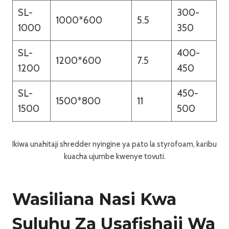
SL-
300-
1000*600
5.5
1000
350
SL-
400-
1200*600
7.5
1200
450
SL-
450-
1500*800
11
1500
500
Ikiwa unahitaji shredder nyingine ya pato la styrofoam, karibu
kuacha ujumbe kwenye tovuti.
Wasiliana Nasi Kwa
Suluhu Za Usafishaji Wa