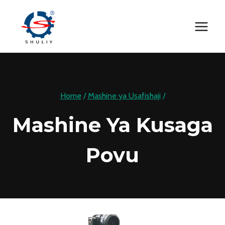
Skip
to
content
Home
/
Mashine ya Usafishaji
/
Mashine Ya Kusaga
Povu