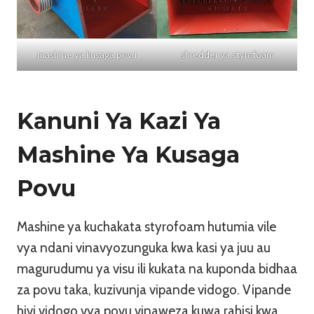
mashine ya kusaga povu
shredder ya styrofoam
Kanuni Ya Kazi Ya
Mashine Ya Kusaga
Povu
Mashine ya kuchakata styrofoam hutumia vile
vya ndani vinavyozunguka kwa kasi ya juu au
magurudumu ya visu ili kukata na kuponda bidhaa
za povu taka, kuzivunja vipande vidogo. Vipande
hivi vidogo vya povu vinaweza kuwa rahisi kwa