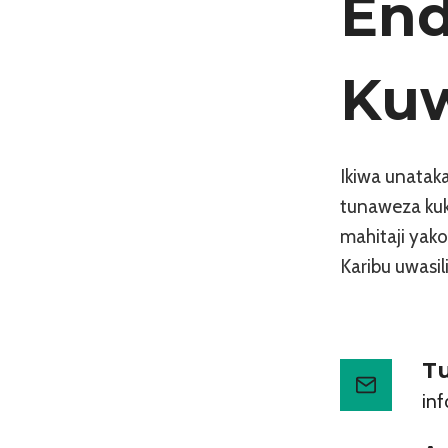
End
Kuw
Ikiwa unataka
tunaweza kuku
mahitaji yako
Karibu uwasil
T
in