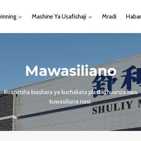
vinning
Mashine Ya Usafishaji
Mradi
Habar
Mawasiliano
Kuanzisha biashara ya kuchakata plastiki huanza kwa
kuwasiliana nasi.