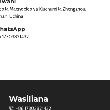
nwani
eo la Maendeleo ya Kiuchumi la Zhengzhou,
nan, Uchina
hatsApp
6 17303821432
Wasiliana
+86 17303821432