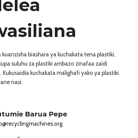
elea
asiliana
 kuanzisha biashara ya kuchakata tena plastiki,
pa suluhu za plastiki ambazo zinafaa zaidi
. Kukusaidia kuchakata malighafi yako ya plastiki.
iane nasi.
utumie Barua Pepe
fo@recyclingmachines.org