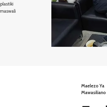
lastiki
a maswali
Maelezo Ya
Mawasiliano