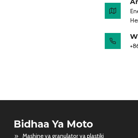
A
En
He
W
+8
Bidhaa Ya Moto
Mashine ya granulator ya plastiki