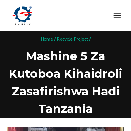
Skip
to
content
Home
/
Recycle Project
/
Mashine 5 Za
Kutoboa Kihaidroli
Zasafirishwa Hadi
Tanzania