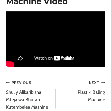
Machine Video
Urambazaji
PREVIOUS
NEXT
Shuliy Alikaribisha
Plastiki Baling
Wa
Mteja wa Bhutan
Machine
Chapisho
Kutembelea Mashine