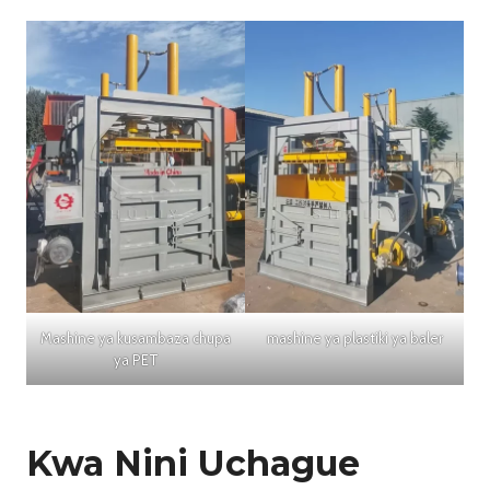
Mashine ya kusambaza chupa
mashine ya plastiki ya baler
ya PET
Kwa Nini Uchague