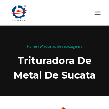
Skip
to
content
Home
/
Máquinas de reciclagem
/
Trituradora De
Metal De Sucata