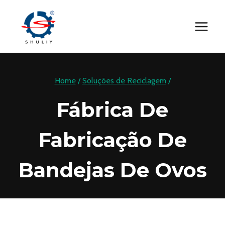
Skip
to
content
Home
/
Soluções de Reciclagem
/
Fábrica De
Fabricação De
Bandejas De Ovos