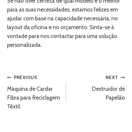
Se não tiver certeza de qual modelo é o melhor
para as suas necessidades, estamos felizes em
ajudar com base na capacidade necessária, no
layout da oficina e no orçamento. Sinta-se à
vontade para nos contactar para uma solução
personalizada.
Navegação
PREVIOUS
NEXT
Máquina de Cardar
Destruidor de
De
Fibra para Reciclagem
Papelão
Artigos
Têxtil