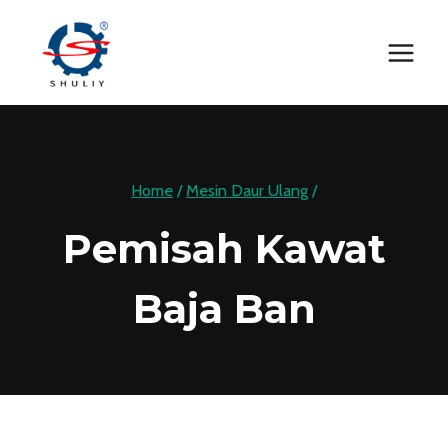
Skip
to
content
Home
/
Mesin Daur Ulang
/
Pemisah Kawat
Baja Ban