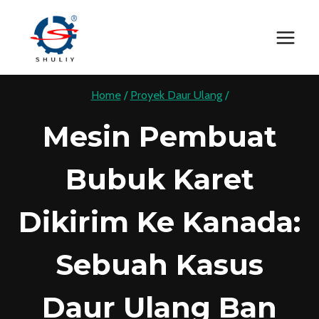
Skip
to
content
Home
/
Proyek Daur Ulang
/
Mesin Pembuat
Bubuk Karet
Dikirim Ke Kanada:
Sebuah Kasus
Daur Ulang Ban