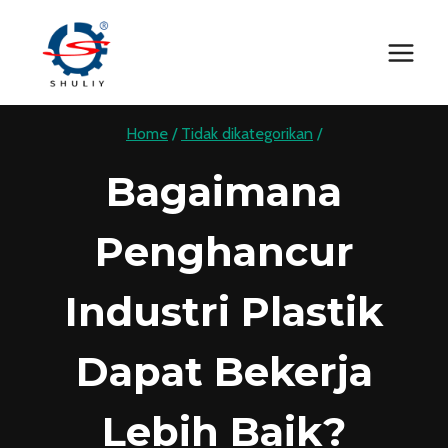
Skip
to
content
Home
/
Tidak dikategorikan
/
Bagaimana
Penghancur
Industri Plastik
Dapat Bekerja
Lebih Baik?