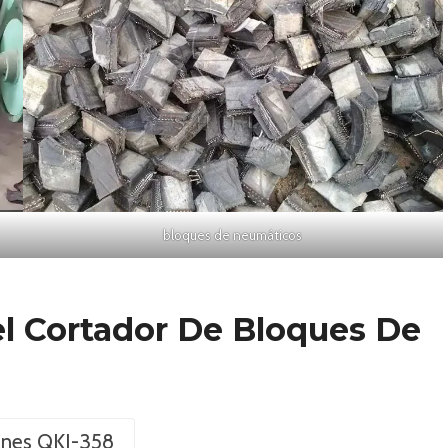
bloques de neumáticos
l Cortador De Bloques De
unes QKJ-358