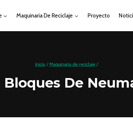
e
Maquinaria De Reciclaje
Proyecto
Notic
Inicio
/
Maquinaria de reciclaje
/
e Bloques De Neumá