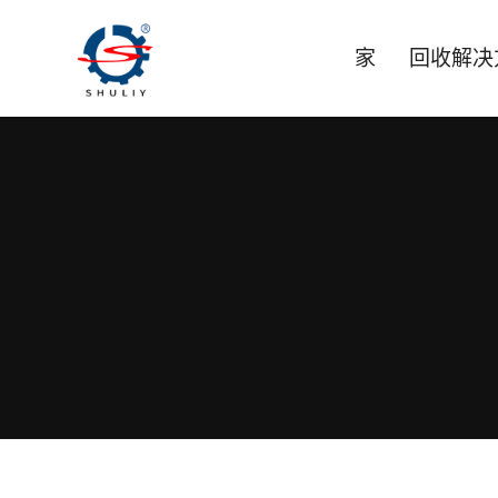
跳
到
家
回收解决
内
容