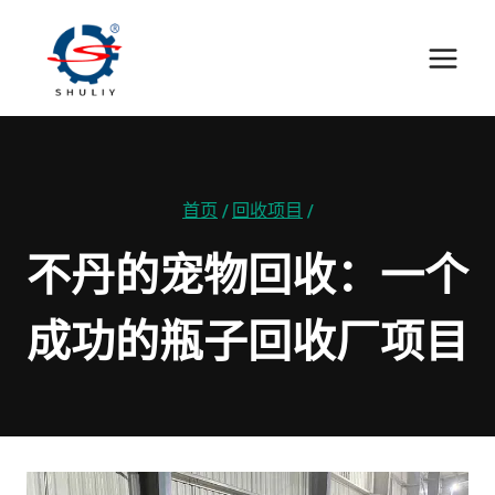
跳
到
内
容
首页
/
回收项目
/
不丹的宠物回收：一个
成功的瓶子回收厂项目