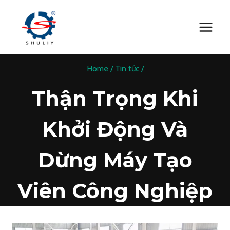
Skip
to
content
Home
/
Tin tức
/
Thận Trọng Khi
Khởi Động Và
Dừng Máy Tạo
Viên Công Nghiệp