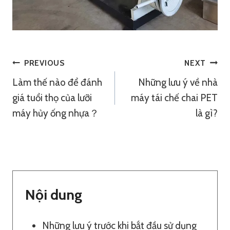
Điều
PREVIOUS
NEXT
Làm thế nào để đánh
Những lưu ý về nhà
Hướng
giá tuổi thọ của lưỡi
máy tái chế chai PET
Bài
máy hủy ống nhựa？
là gì?
Viết
Nội dung
Những lưu ý trước khi bắt đầu sử dụng