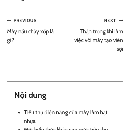
Điều
PREVIOUS
NEXT
Máy nấu chảy xốp là
Thận trọng khi làm
Hướng
gì?
việc với máy tạo viên
Bài
sợi
Viết
Nội dung
Tiêu thụ điện năng của máy làm hạt
nhựa
Một biểu thức khác cho mức tiêu thụ