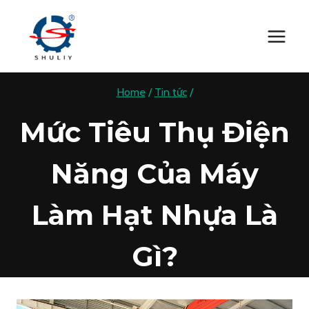
Skip
to
content
Home
/
Tin tức
/
Mức Tiêu Thụ Điện
Năng Của Máy
Làm Hạt Nhựa Là
Gì?