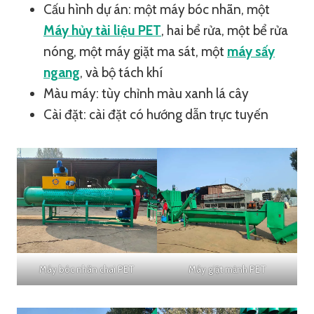
Cấu hình dự án: một máy bóc nhãn, một
Máy hủy tài liệu PET
, hai bể rửa, một bể rửa
nóng, một máy giặt ma sát, một
máy sấy
ngang
, và bộ tách khí
Màu máy: tùy chỉnh màu xanh lá cây
Cài đặt: cài đặt có hướng dẫn trực tuyến
Máy bóc nhãn chai PET
Máy giặt mảnh PET