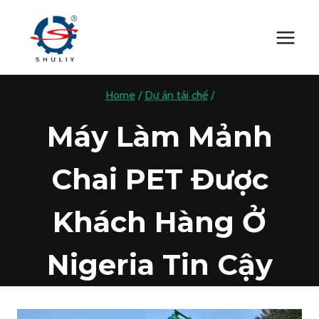
Skip
to
content
Home
/
Dự án tái chế
/
Máy Làm Mảnh
Chai PET Được
Khách Hàng Ở
Nigeria Tin Cậy