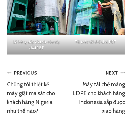
Lô hàng dây chuyền rửa vảy
Tải máy tái chế chai PET
chai PET
Điều
PREVIOUS
NEXT
Chúng tôi thiết kế
Máy tái chế màng
Hướng
máy giặt ma sát cho
LDPE cho khách hàng
Bài
khách hàng Nigeria
Indonesia sắp được
như thế nào?
giao hàng
Viết