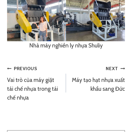
Nhà máy nghiền ly nhựa Shuliy
Điều
PREVIOUS
NEXT
Vai trò của máy giặt
Máy tạo hạt nhựa xuất
Hướng
tái chế nhựa trong tái
khẩu sang Đức
Bài
chế nhựa
Viết