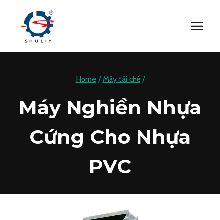
Skip
to
content
Home
/
Máy tái chế
/
Máy Nghiền Nhựa
Cứng Cho Nhựa
PVC