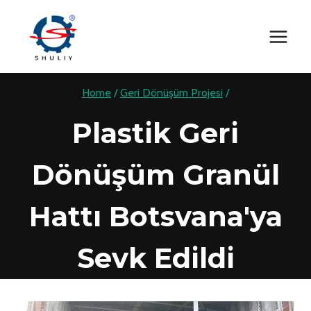
Skip
to
content
Home
/
Geri Dönüşüm Projesi
/
Plastik Geri
Dönüşüm Granül
Hattı Botsvana'ya
Sevk Edildi