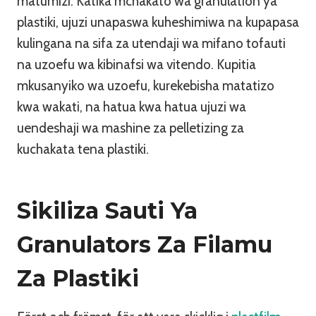
matumizi. Katika mchakato wa granulation ya
plastiki, ujuzi unapaswa kuheshimiwa na kupapasa
kulingana na sifa za utendaji wa mifano tofauti
na uzoefu wa kibinafsi wa vitendo. Kupitia
mkusanyiko wa uzoefu, kurekebisha matatizo
kwa wakati, na hatua kwa hatua ujuzi wa
uendeshaji wa mashine za pelletizing za
kuchakata tena plastiki.
Sikiliza Sauti Ya
Granulators Za Filamu
Za Plastiki