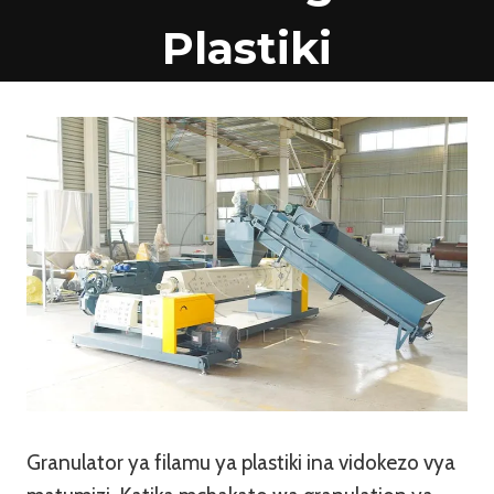
Plastiki
Granulator ya filamu ya plastiki ina vidokezo vya