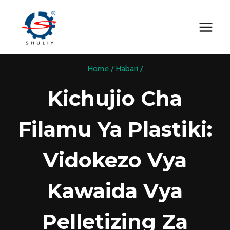
Skip
to
content
Home
/
Habari
/
Kichujio Cha
Filamu Ya Plastiki:
Vidokezo Vya
Kawaida Vya
Pelletizing Za