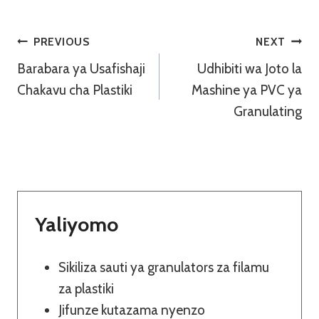
Urambazaji
PREVIOUS
NEXT
Barabara ya Usafishaji
Udhibiti wa Joto la
Wa
Chakavu cha Plastiki
Mashine ya PVC ya
Chapisho
Granulating
Yaliyomo
Sikiliza sauti ya granulators za filamu
za plastiki
Jifunze kutazama nyenzo