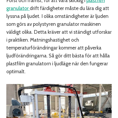
Först och främst, för att vara skicklig i
plastfilm
granulator
drift färdigheter måste du lära dig att
lyssna på ljudet. I olika omständigheter är ljuden
som görs av polystyren granulator maskinen
väldigt olika. Detta kräver att vi ständigt utforskar
i praktiken. Matningshastighet och
temperaturförändringar kommer att påverka
ljudförändringarna. Så gör ditt bästa för att hålla
plastfilm granulatorn i ljudläge när den fungerar
optimalt.