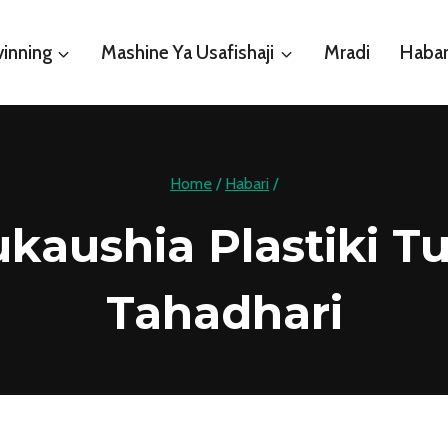
vinning
Mashine Ya Usafishaji
Mradi
Habar
Home
/
Habari
/
kaushia Plastiki 
Tahadhari