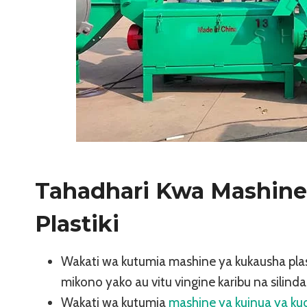
Tahadhari Kwa Mashine
Plastiki
Wakati wa kutumia mashine ya kukausha plast
mikono yako au vitu vingine karibu na silind
Wakati wa kutumia
mashine ya kuinua ya ku