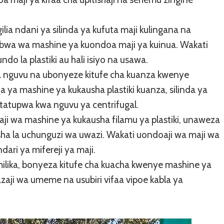
ilia ndani ya silinda ya kufuta maji kulingana na
kubwa wa mashine ya kuondoa maji ya kuinua. Wakati
ndo la plastiki au hali isiyo na usawa.
ha nguvu na ubonyeze kitufe cha kuanza kwenye
a ya mashine ya kukausha plastiki kuanza, silinda ya
yatatupwa kwa nguvu ya centrifugal.
aji wa mashine ya kukausha filamu ya plastiki, unaweza
isha la uchunguzi wa uwazi. Wakati uondoaji wa maji wa
ndari ya mifereji ya maji.
ilika, bonyeza kitufe cha kuacha kwenye mashine ya
aji wa umeme na usubiri vifaa vipoe kabla ya