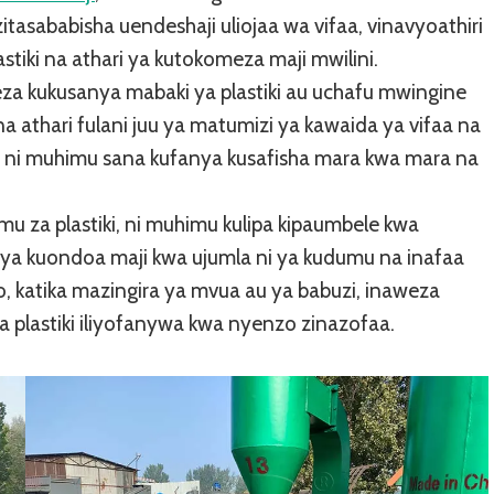
tasababisha uendeshaji uliojaa wa vifaa, vinavyoathiri
stiki na athari ya kutokomeza maji mwilini.
eza kukusanya mabaki ya plastiki au uchafu mwingine
 athari fulani juu ya matumizi ya kawaida ya vifaa na
o, ni muhimu sana kufanya kusafisha mara kwa mara na
u za plastiki, ni muhimu kulipa kipaumbele kwa
a ya kuondoa maji kwa ujumla ni ya kudumu na inafaa
, katika mazingira ya mvua au ya babuzi, inaweza
plastiki iliyofanywa kwa nyenzo zinazofaa.