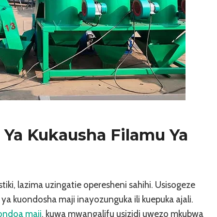
 Ya Kukausha Filamu Ya
iki, lazima uzingatie operesheni sahihi. Usisogeze
a ya kuondosha maji inayozunguka ili kuepuka ajali.
ondoa maji
, kuwa mwangalifu usizidi uwezo mkubwa