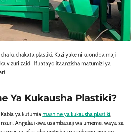
 cha kuchakata plastiki. Kazi yake ni kuondoa maji
dika vizuri zaidi. Ifuatayo itaanzisha matumizi ya
ri.
e Ya Kukausha Plastiki?
 Kabla ya kutumia
mashine ya kukausha plastiki
,
ali nzuri. Angalia ikiwa usambazaji wa umeme, waya za
a maji ya kifaa cha upitishaji na sehemu zingine