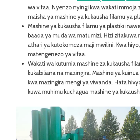
wa vifaa. Nyenzo nyingi kwa wakati mmoja zi
maisha ya mashine ya kukausha filamu ya pla
Mashine ya kukausha filamu ya plastiki inaw
baada ya muda wa matumizi. Hizi zitakuwa na
athari ya kutokomeza maji mwilini. Kwa hiy
matengenezo ya vifaa.
Wakati wa kutumia mashine za kukausha filam
kukabiliana na mazingira. Mashine ya kuinu
kwa mazingira mengi ya viwanda. Hata hivyo
kuwa muhimu kuchagua mashine ya kukausha 