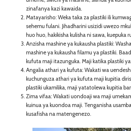
zinafanya kazi kawaida.
Matayarisho: Weka taka za plastiki ili kumwag
sehemu fulani. Jihadharini usizidi uwezo m
huo huo, hakikisha kulisha ni sawa, kuepuka ru
Anzisha mashine ya kukausha plastiki: Was
mashine ya kukausha filamu ya plastiki. Baad
kufuta maji itazunguka. Maji katika plastiki 
Angalia athari ya kufuta: Wakati wa uendesh
kuchunguza athari ya kufuta maji kupitia dir
plastiki ukamilika, maji yatatolewa kupitia ba
Zima vifaa: Wakati uondoaji wa maji umekam
kuinua ya kuondoa maji. Tenganisha usambaz
kusafisha na matengenezo.