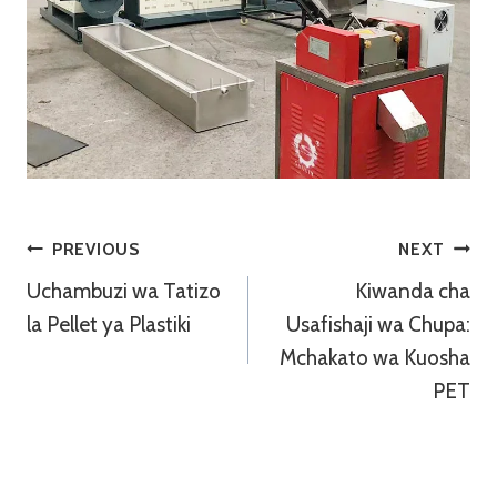
Urambazaji
PREVIOUS
NEXT
Uchambuzi wa Tatizo
Kiwanda cha
Wa
la Pellet ya Plastiki
Usafishaji wa Chupa:
Chapisho
Mchakato wa Kuosha
PET