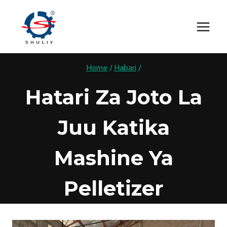
Skip
to
content
Home
/
Habari
/
Hatari Za Joto La
Juu Katika
Mashine Ya
Pelletizer