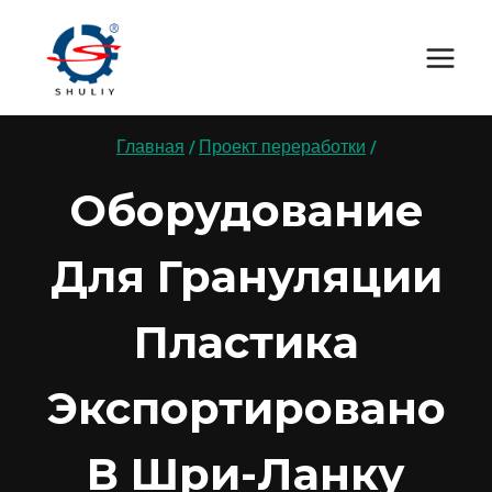
Перейти
к
содержимому
Главная
/
Проект переработки
/
Оборудование
Для Грануляции
Пластика
Экспортировано
В Шри-Ланку