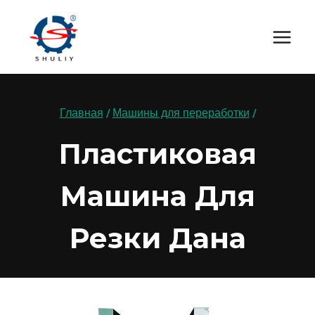
Перейти
к
содержимому
Главная
/
Машины для переработки
/
Пластиковая
Машина Для
Резки Дана