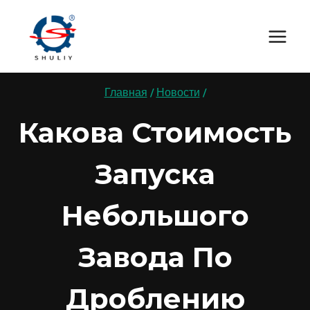
Перейти
к
содержимому
Главная
/
Новости
/
Какова Стоимость
Запуска
Небольшого
Завода По
Дроблению