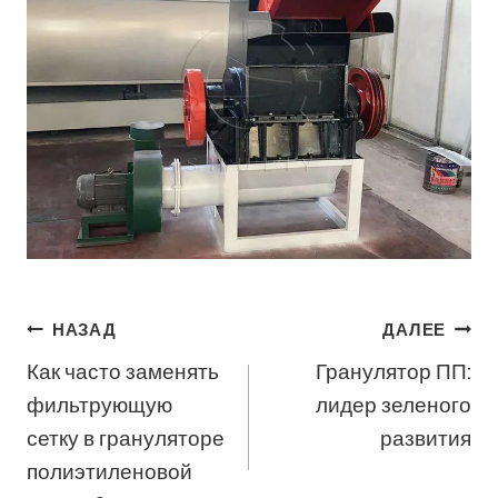
Навигация
НАЗАД
ДАЛЕЕ
Как часто заменять
Гранулятор ПП:
По
фильтрующую
лидер зеленого
Записям
сетку в грануляторе
развития
полиэтиленовой