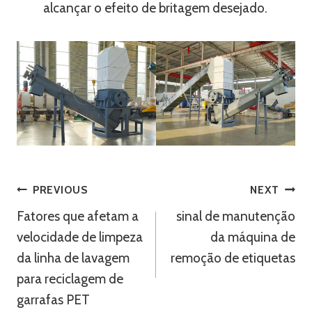
alcançar o efeito de britagem desejado.
Navegação
PREVIOUS
NEXT
Fatores que afetam a
sinal de manutenção
De
velocidade de limpeza
da máquina de
Artigos
da linha de lavagem
remoção de etiquetas
para reciclagem de
garrafas PET