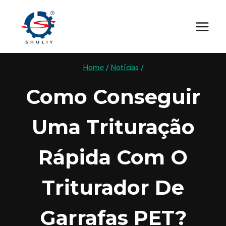
Skip
to
content
Home
/
Notícias
/
Como Conseguir
Uma Trituração
Rápida Com O
Triturador De
Garrafas PET?