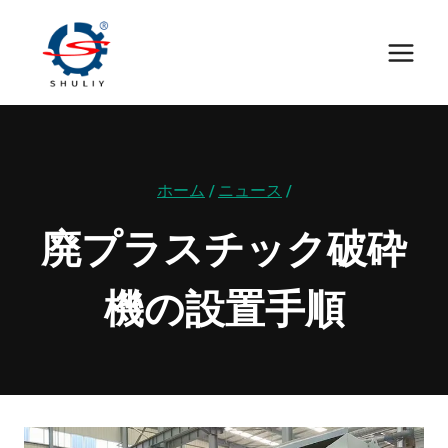
内
容
を
ス
キ
ッ
ホーム
/
ニュース
/
プ
廃プラスチック破砕
機の設置手順