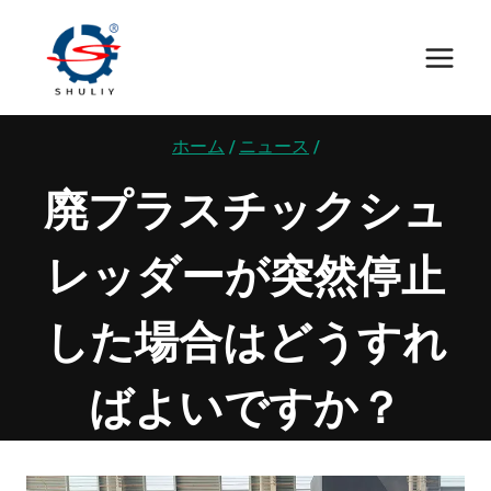
内
容
を
ス
キ
ホーム
/
ニュース
/
ッ
廃プラスチックシュ
プ
レッダーが突然停止
した場合はどうすれ
ばよいですか？