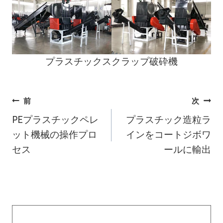
プラスチックスクラップ破砕機
投
前
次
PEプラスチックペレ
プラスチック造粒ラ
稿
ット機械の操作プロ
インをコートジボワ
ナ
セス
ールに輸出
ビ
ゲ