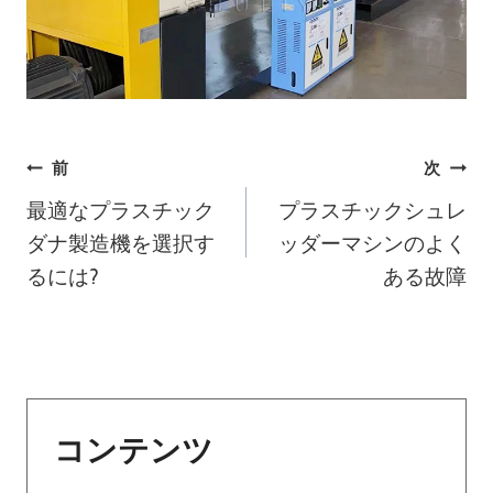
投
前
次
最適なプラスチック
プラスチックシュレ
稿
ダナ製造機を選択す
ッダーマシンのよく
ナ
るには?
ある故障
ビ
ゲ
ー
コンテンツ
シ