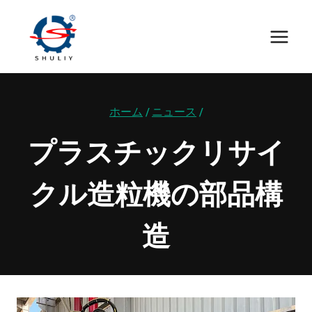
内
容
を
ス
キ
ホーム
/
ニュース
/
ッ
プ
プラスチックリサイ
クル造粒機の部品構
造