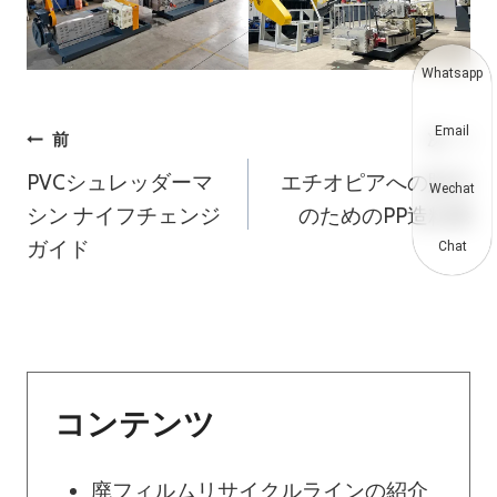
Whatsapp
Email
投
前
次
PVCシュレッダーマ
エチオピアへの販売
稿
Wechat
シン ナイフチェンジ
のためのPP造粒機
ナ
ガイド
Chat
ビ
ゲ
ー
コンテンツ
シ
廃フィルムリサイクルラインの紹介