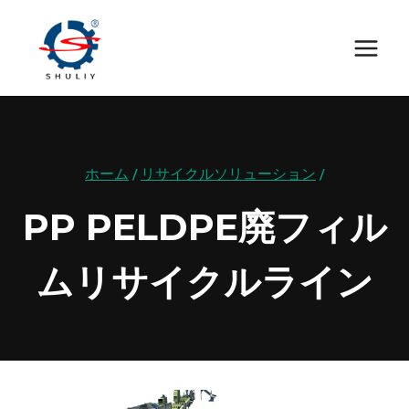
内
容
を
ス
キ
ッ
ホーム
/
リサイクルソリューション
/
プ
PP PELDPE廃フィル
ムリサイクルライン