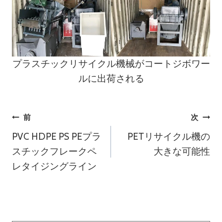
プラスチックリサイクル機械がコートジボワー
ルに出荷される
投
前
次
PVC HDPE PS PEプラ
PETリサイクル機の
稿
スチックフレークペ
大きな可能性
ナ
レタイジングライン
ビ
ゲ