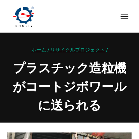
内
容
を
ス
キ
ホーム
/
リサイクルプロジェクト
/
ッ
プ
プラスチック造粒機
がコートジボワール
に送られる