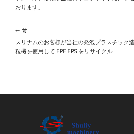
おります。
投
前
スリナムのお客様が当社の発泡プラスチック
稿
粒機を使用して EPE EPS をリサイクル
ナ
ビ
ゲ
ー
シ
ョ