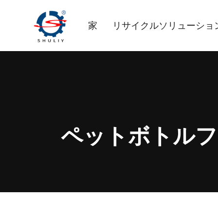
内
容
家
リサイクルソリューショ
を
ス
キ
ッ
プ
ペットボトルフ