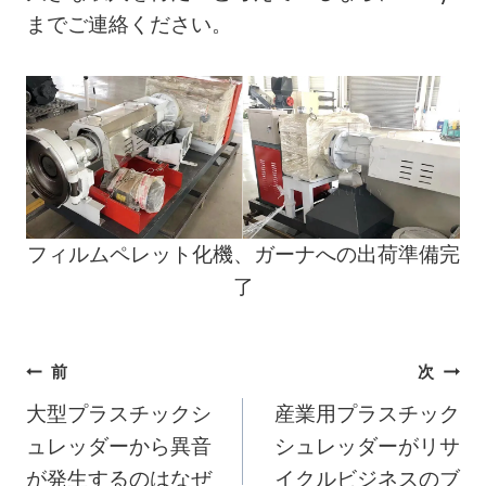
までご連絡ください。
フィルムペレット化機、ガーナへの出荷準備完
了
投
前
次
大型プラスチックシ
産業用プラスチック
稿
ュレッダーから異音
シュレッダーがリサ
ナ
が発生するのはなぜ
イクルビジネスのブ