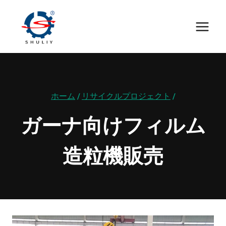
内
容
を
ス
キ
ッ
ホーム
/
リサイクルプロジェクト
/
プ
ガーナ向けフィルム
造粒機販売