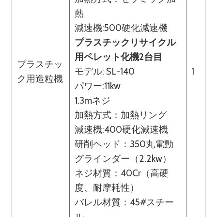
熱
減速機:500硬化減速機
プラスチックリサイクル
用ペレット化機2台目
プラスチッ
モデル: SL-140
1
ク用造粒機
パワー:11kw
1.3mネジ
加熱方式：加熱リング
減速機:400硬化減速機
研削ヘッド：350丸電動
グラインダー（2.2kw）
ネジ材質：40Cr（高硬
度、耐摩耗性）
バレル材質：45#スチー
ル