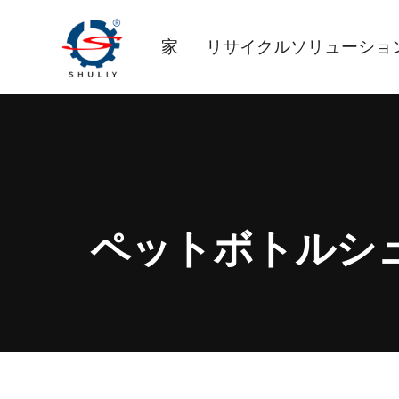
内
容
家
リサイクルソリューショ
を
ス
キ
ッ
プ
ペットボトルシ