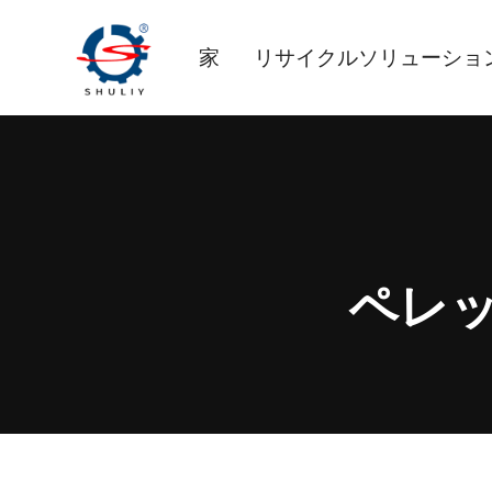
内
容
家
リサイクルソリューショ
を
ス
キ
ッ
プ
ペレ