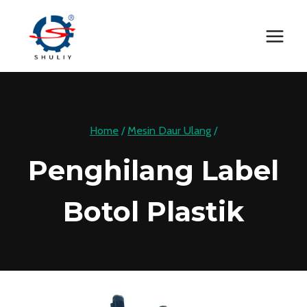
Skip
to
content
Home
/
Mesin Daur Ulang
/
Penghilang Label
Botol Plastik