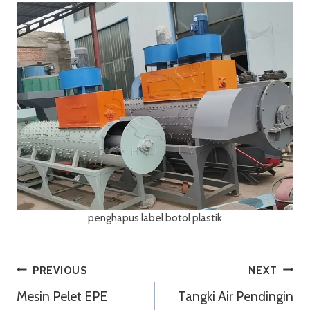
penghapus label botol plastik
Navigasi
PREVIOUS
NEXT
Mesin Pelet EPE
Tangki Air Pendingin
Pos