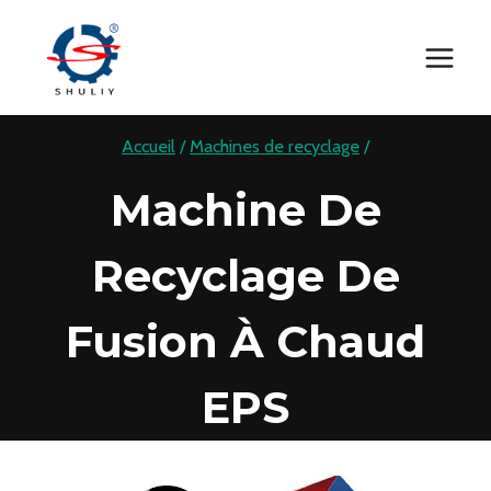
Aller
au
contenu
Accueil
/
Machines de recyclage
/
Machine De
Recyclage De
Fusion À Chaud
EPS