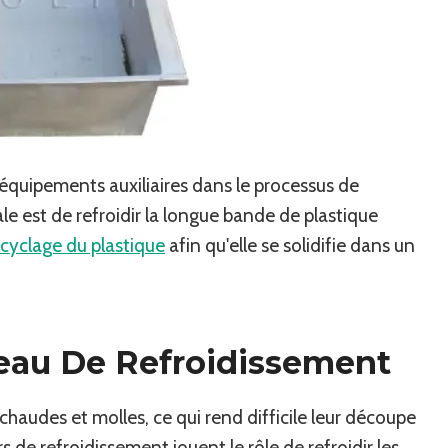
 équipements auxiliaires dans le processus de
le est de refroidir la longue bande de plastique
ecyclage du plastique
afin qu'elle se solidifie dans un
'eau De Refroidissement
haudes et molles, ce qui rend difficile leur découpe
 de refroidissement jouent le rôle de refroidir les