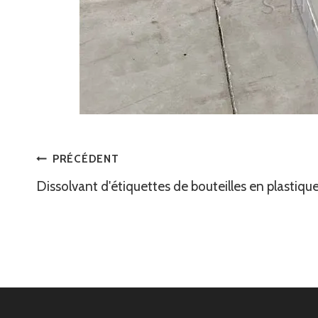
Navigation
PRÉCÉDENT
Dissolvant d'étiquettes de bouteilles en plastiqu
De
L’article