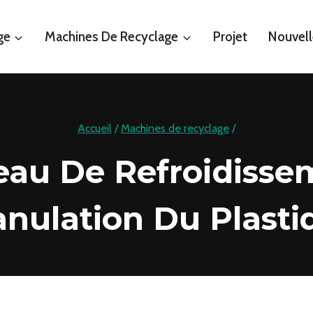
ge
Machines De Recyclage
Projet
Nouvell
Accueil
/
Machines de recyclage
/
'eau De Refroidisse
anulation Du Plasti