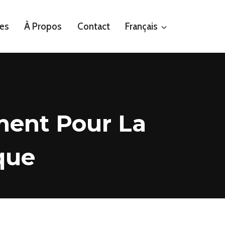
es
À Propos
Contact
Français
ment Pour La
que