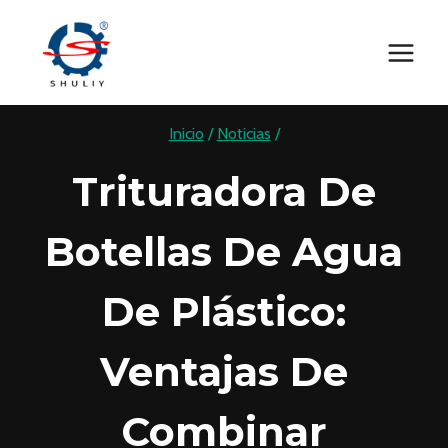
Saltar
al
contenido
Inicio
/
Noticias
/
Trituradora De
Botellas De Agua
De Plástico:
Ventajas De
Combinar