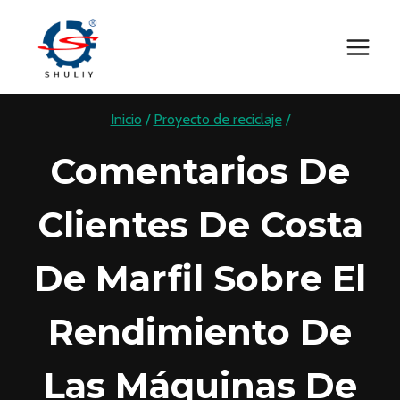
Saltar
al
contenido
Inicio
/
Proyecto de reciclaje
/
Comentarios De
Clientes De Costa
De Marfil Sobre El
Rendimiento De
Las Máquinas De