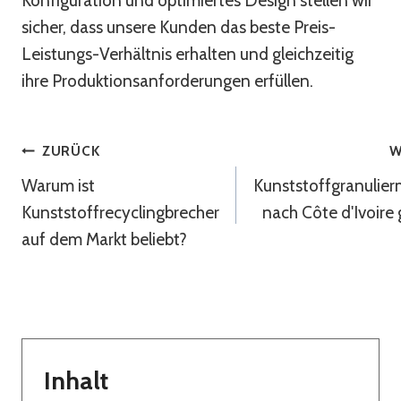
Konfiguration und optimiertes Design stellen wir
sicher, dass unsere Kunden das beste Preis-
Leistungs-Verhältnis erhalten und gleichzeitig
ihre Produktionsanforderungen erfüllen.
Beitragsnavigation
ZURÜCK
W
Warum ist
Kunststoffgranulie
Kunststoffrecyclingbrecher
nach Côte d'Ivoire 
auf dem Markt beliebt?
Inhalt