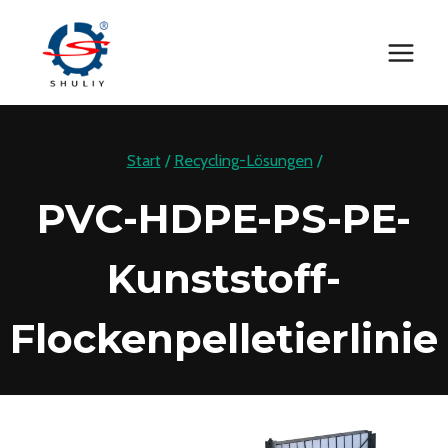
Zum
Inhalt
springen
Start
/
Recycling-Lösungen
/
PVC-HDPE-PS-PE-
Kunststoff-
Flockenpelletierlinie