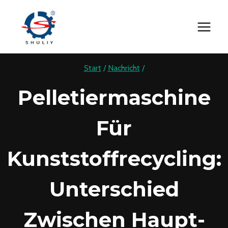
Zum
Inhalt
springen
Start
/
Nachricht
/
Pelletiermaschine
Für
Kunststoffrecycling:
Unterschied
Zwischen Haupt-