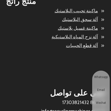
منتج رائج
ماكينة تحبيب البلاستيك
آلة سحق البلاستيك
ماكينة غسيل بلاستيك
آلة نزح المياه البلاستيكية
آلة قطع الحبيبات
Whatsapp
ابقى على تواصل
Email
+86 17303821432
Wechat